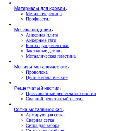
Материалы для кровли
Металлочерепица
Профнастил
Металлоизделия
Анкерная плита
Анкерные тяги
Болты фундаментные
Закладные детали
Металлическая пластина
Метизы металлические
Проволока
Цепи металлические
Решетчатый настил
Прессованный решетчатый настил
Сварной решетчатый настил
Сетка металлическая
Армирующая сетка
Сварная сетка
Сетка для забора
Сетка жаростойкая