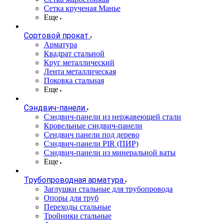
Сетка крученая Манье
Еще
Сортовой прокат
Арматура
Квадрат стальной
Круг металлический
Лента металлическая
Поковка стальная
Еще
Сэндвич-панели
Cэндвич-панели из нержавеющей стали
Кровельные сэндвич-панели
Сендвич панели под дерево
Сэндвич-панели PIR (ПИР)
Сэндвич-панели из минеральной ваты
Еще
Трубопроводная арматура
Заглушки стальные для трубопровода
Опоры для труб
Переходы стальные
Тройники стальные