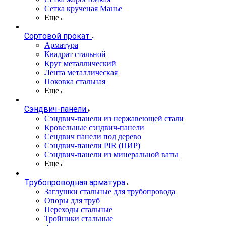
Сетка крученая Манье
Еще
Сортовой прокат
Арматура
Квадрат стальной
Круг металлический
Лента металлическая
Поковка стальная
Еще
Сэндвич-панели
Cэндвич-панели из нержавеющей стали
Кровельные сэндвич-панели
Сендвич панели под дерево
Сэндвич-панели PIR (ПИР)
Сэндвич-панели из минеральной ваты
Еще
Трубопроводная арматура
Заглушки стальные для трубопровода
Опоры для труб
Переходы стальные
Тройники стальные