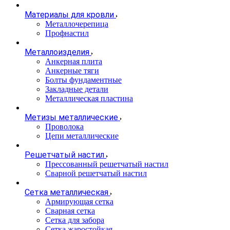
Материалы для кровли
Металлочерепица
Профнастил
Металлоизделия
Анкерная плита
Анкерные тяги
Болты фундаментные
Закладные детали
Металлическая пластина
Метизы металлические
Проволока
Цепи металлические
Решетчатый настил
Прессованный решетчатый настил
Сварной решетчатый настил
Сетка металлическая
Армирующая сетка
Сварная сетка
Сетка для забора
Сетка жаростойкая