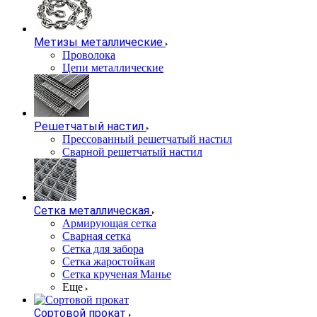
Метизы металлические
Проволока
Цепи металлические
Решетчатый настил
Прессованный решетчатый настил
Сварной решетчатый настил
Сетка металлическая
Армирующая сетка
Сварная сетка
Сетка для забора
Сетка жаростойкая
Сетка крученая Манье
Еще
Сортовой прокат