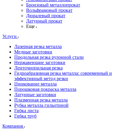
Бронзовый металлопрокат
Вольфрамовый прокат
Дюралевый прокат
Латунный прокат
Еще
Услуги
Лазерная резка металла
Медные заготовки
Продольная резка рулонной стали
Нержавеющие заготовки
Ленточнопильная резка
Гидроабразивная резка металла: современный и
эффективный метод резки
Цинкование металла
Порошковая покраска металла
Латунные заготовки
Плазменная резка металла
Рубка металла гильотиной
Гибка листа
Гибка труб
Компания