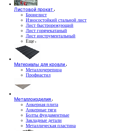
Листовой прокат
Бронелист
Износостойкий стальной лист
Лист быстрорежующий
Лист горячекатаный
Лист инструментальный
Еще
Материалы для кровли
Металлочерепица
Профнастил
Металлоизделия
Анкерная плита
Анкерные тяги
Болты фундаментные
Закладные детали
Металлическая пластина