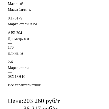
Матовый
Масса 1п/м, т.
—
0.178179
Марка стали AISI
—
AISI 304
Диаметр, мм
—
170
Длина, м
—
2-6
Марка стали
—
08Х18Н10
Все характеристики
Цена:
203 260 руб/т
36 217 руб/м