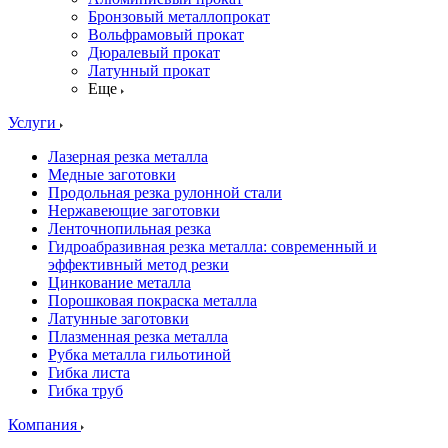
Бронзовый металлопрокат
Вольфрамовый прокат
Дюралевый прокат
Латунный прокат
Еще
Услуги
Лазерная резка металла
Медные заготовки
Продольная резка рулонной стали
Нержавеющие заготовки
Ленточнопильная резка
Гидроабразивная резка металла: современный и
эффективный метод резки
Цинкование металла
Порошковая покраска металла
Латунные заготовки
Плазменная резка металла
Рубка металла гильотиной
Гибка листа
Гибка труб
Компания