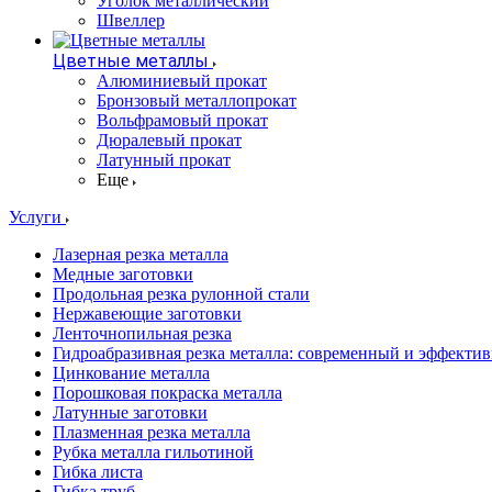
Уголок металлический
Швеллер
Цветные металлы
Алюминиевый прокат
Бронзовый металлопрокат
Вольфрамовый прокат
Дюралевый прокат
Латунный прокат
Еще
Услуги
Лазерная резка металла
Медные заготовки
Продольная резка рулонной стали
Нержавеющие заготовки
Ленточнопильная резка
Гидроабразивная резка металла: современный и эффекти
Цинкование металла
Порошковая покраска металла
Латунные заготовки
Плазменная резка металла
Рубка металла гильотиной
Гибка листа
Гибка труб