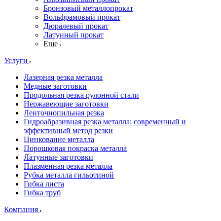
Бронзовый металлопрокат
Вольфрамовый прокат
Дюралевый прокат
Латунный прокат
Еще
Услуги
Лазерная резка металла
Медные заготовки
Продольная резка рулонной стали
Нержавеющие заготовки
Ленточнопильная резка
Гидроабразивная резка металла: современный и
эффективный метод резки
Цинкование металла
Порошковая покраска металла
Латунные заготовки
Плазменная резка металла
Рубка металла гильотиной
Гибка листа
Гибка труб
Компания