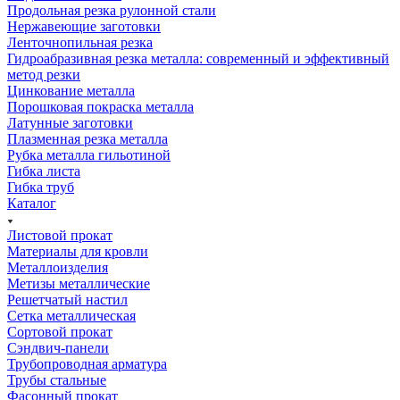
Продольная резка рулонной стали
Нержавеющие заготовки
Ленточнопильная резка
Гидроабразивная резка металла: современный и эффективный
метод резки
Цинкование металла
Порошковая покраска металла
Латунные заготовки
Плазменная резка металла
Рубка металла гильотиной
Гибка листа
Гибка труб
Каталог
Листовой прокат
Материалы для кровли
Металлоизделия
Метизы металлические
Решетчатый настил
Сетка металлическая
Сортовой прокат
Сэндвич-панели
Трубопроводная арматура
Трубы стальные
Фасонный прокат