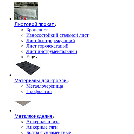
Листовой прокат
Бронелист
Износостойкий стальной лист
Лист быстрорежующий
Лист горячекатаный
Лист инструментальный
Еще
Материалы для кровли
Металлочерепица
Профнастил
Металлоизделия
Анкерная плита
Анкерные тяги
Болты фундаментные