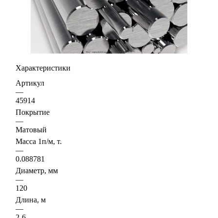
Характеристики
Артикул
—
45914
Покрытие
—
Матовый
Масса 1п/м, т.
—
0.088781
Диаметр, мм
—
120
Длина, м
—
2-6