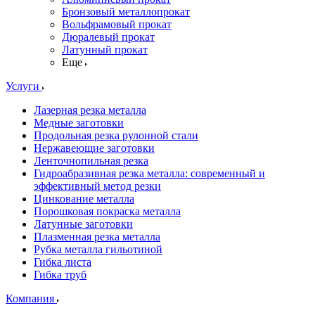
Бронзовый металлопрокат
Вольфрамовый прокат
Дюралевый прокат
Латунный прокат
Еще
Услуги
Лазерная резка металла
Медные заготовки
Продольная резка рулонной стали
Нержавеющие заготовки
Ленточнопильная резка
Гидроабразивная резка металла: современный и
эффективный метод резки
Цинкование металла
Порошковая покраска металла
Латунные заготовки
Плазменная резка металла
Рубка металла гильотиной
Гибка листа
Гибка труб
Компания