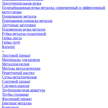
Ленточнопильная резка
Гидроабразивная резка металла: современный и эффективный
метод резки
Цинкование металла
Порошковая покраска металла
Латунные заготовки
Плазменная резка металла
Рубка металла гильотиной
Гибка листа
Гибка труб
Каталог
Листовой прокат
Материалы для кровли
Металлоизделия
Метизы металлические
Решетчатый настил
Сетка металлическая
Сортовой прокат
Сэндвич-панели
Трубопроводная арматура
Трубы стальные
Фасонный прокат
Цветные металлы
Компания