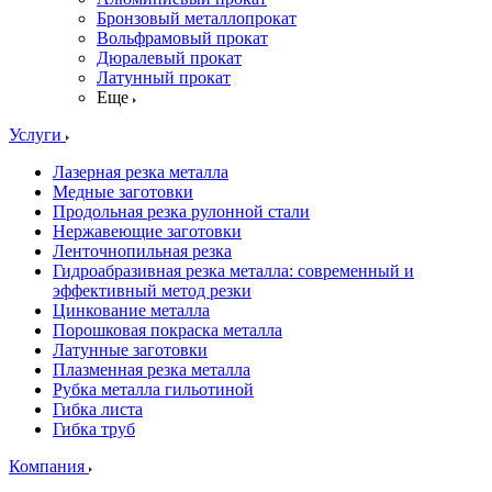
Бронзовый металлопрокат
Вольфрамовый прокат
Дюралевый прокат
Латунный прокат
Еще
Услуги
Лазерная резка металла
Медные заготовки
Продольная резка рулонной стали
Нержавеющие заготовки
Ленточнопильная резка
Гидроабразивная резка металла: современный и
эффективный метод резки
Цинкование металла
Порошковая покраска металла
Латунные заготовки
Плазменная резка металла
Рубка металла гильотиной
Гибка листа
Гибка труб
Компания