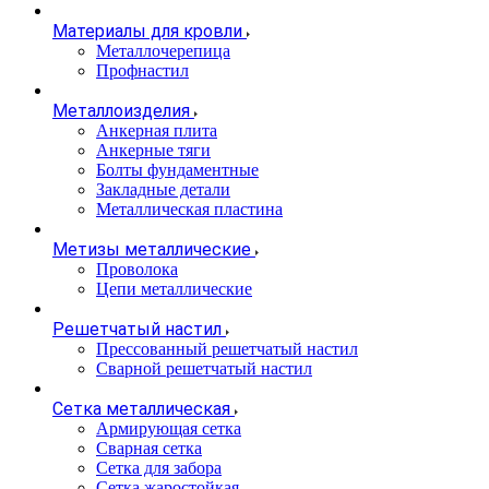
Материалы для кровли
Металлочерепица
Профнастил
Металлоизделия
Анкерная плита
Анкерные тяги
Болты фундаментные
Закладные детали
Металлическая пластина
Метизы металлические
Проволока
Цепи металлические
Решетчатый настил
Прессованный решетчатый настил
Сварной решетчатый настил
Сетка металлическая
Армирующая сетка
Сварная сетка
Сетка для забора
Сетка жаростойкая