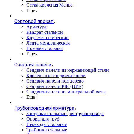
Сетка крученая Манье
Еще
Сортовой прокат
Арматура
Квадрат стальной
Круг металлический
Лента металлическая
Поковка стальная
Еще
Сэндвич-панели
Cэндвич-панели из нержавеющей стали
Кровельные сэндвич-панели
Сендвич панели под дерево
Сэндвич-панели PIR (ПИР)
Сэндвич-панели из минеральной ваты
Еще
Трубопроводная арматура
Заглушки стальные для трубопровода
Опоры для труб
Переходы стальные
Тройники стальные