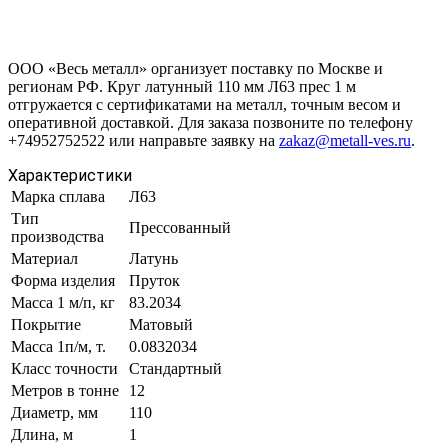
ООО «Весь металл» организует поставку по Москве и
регионам РФ. Круг латунный 110 мм Л63 прес 1 м
отгружается с сертификатами на металл, точным весом и
оперативной доставкой. Для заказа позвоните по телефону
+74952752522 или направьте заявку на
zakaz@metall-ves.ru
.
Характеристики
Марка сплава
Л63
Тип
Прессованный
производства
Материал
Латунь
Форма изделия
Пруток
Масса 1 м/п, кг
83.2034
Покрытие
Матовый
Масса 1п/м, т.
0.0832034
Класс точности
Стандартный
Метров в тонне
12
Диаметр, мм
110
Длина, м
1