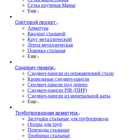
Сетка крученая Манье
Еще
Сортовой прокат
Арматура
Квадрат стальной
Круг металлический
Лента металлическая
Поковка стальная
Еще
Сэндвич-панели
Cэндвич-панели из нержавеющей стали
Кровельные сэндвич-панели
Сендвич панели под дерево
Сэндвич-панели PIR (ПИР)
Сэндвич-панели из минеральной ваты
Еще
Трубопроводная арматура
Заглушки стальные для трубопровода
Опоры для труб
Переходы стальные
Тройники стальные