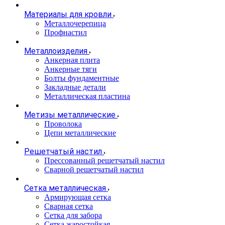
Материалы для кровли
Металлочерепица
Профнастил
Металлоизделия
Анкерная плита
Анкерные тяги
Болты фундаментные
Закладные детали
Металлическая пластина
Метизы металлические
Проволока
Цепи металлические
Решетчатый настил
Прессованный решетчатый настил
Сварной решетчатый настил
Сетка металлическая
Армирующая сетка
Сварная сетка
Сетка для забора
Сетка жаростойкая