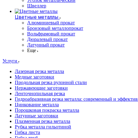
Уголок металлический
Швеллер
Цветные металлы
Алюминиевый прокат
Бронзовый металлопрокат
Вольфрамовый прокат
Дюралевый прокат
Латунный прокат
Еще
Услуги
Лазерная резка металла
Медные заготовки
Продольная резка рулонной стали
Нержавеющие заготовки
Ленточнопильная резка
Гидроабразивная резка металла: современный и эффекти
Цинкование металла
Порошковая покраска металла
Латунные заготовки
Плазменная резка металла
Рубка металла гильотиной
Гибка листа
Гибка труб