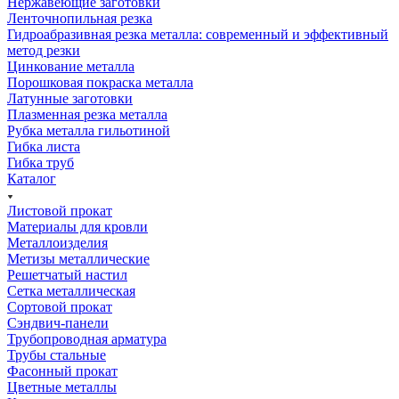
Нержавеющие заготовки
Ленточнопильная резка
Гидроабразивная резка металла: современный и эффективный
метод резки
Цинкование металла
Порошковая покраска металла
Латунные заготовки
Плазменная резка металла
Рубка металла гильотиной
Гибка листа
Гибка труб
Каталог
Листовой прокат
Материалы для кровли
Металлоизделия
Метизы металлические
Решетчатый настил
Сетка металлическая
Сортовой прокат
Сэндвич-панели
Трубопроводная арматура
Трубы стальные
Фасонный прокат
Цветные металлы