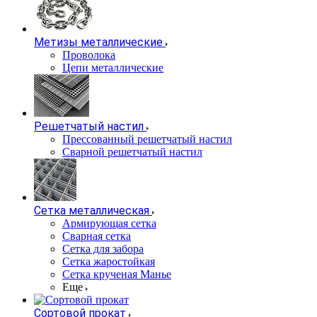
Метизы металлические
Проволока
Цепи металлические
Решетчатый настил
Прессованный решетчатый настил
Сварной решетчатый настил
Сетка металлическая
Армирующая сетка
Сварная сетка
Сетка для забора
Сетка жаростойкая
Сетка крученая Манье
Еще
Сортовой прокат