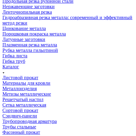
Продольная резка рулонной стали
Нержавеющие заготовки
Ленточнопильная резка
Гидроабразивная резка металла: современный и эффективный
метод резки
Цинкование металла
Порошковая покраска металла
Латунные заготовки
Плазменная резка металла
Рубка металла гильотиной
Гибка листа
Гибка труб
Каталог
Листовой прокат
Материалы для кровли
Металлоизделия
Метизы металлические
Решетчатый настил
Сетка металлическая
Сортовой прокат
Сэндвич-панели
Трубопроводная арматура
Трубы стальные
Фасонный прокат