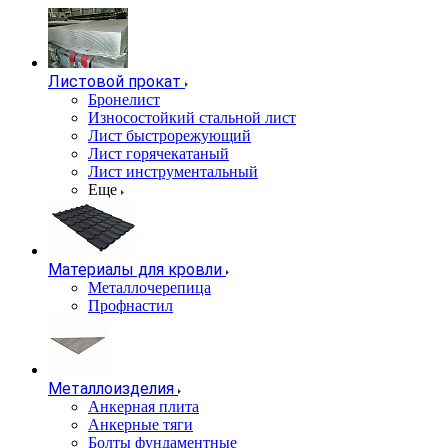
Листовой прокат
Бронелист
Износостойкий стальной лист
Лист быстрорежующий
Лист горячекатаный
Лист инструментальный
Еще
Материалы для кровли
Металлочерепица
Профнастил
Металлоизделия
Анкерная плита
Анкерные тяги
Болты фундаментные