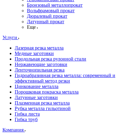
Бронзовый металлопрокат
Вольфрамовый прокат
Дюралевый прокат
Латунный прокат
Еще
Услуги
Лазерная резка металла
Медные заготовки
Продольная резка рулонной стали
Нержавеющие заготовки
Ленточнопильная резка
Гидроабразивная резка металла: современный и
эффективный метод резки
Цинкование металла
Порошковая покраска металла
Латунные заготовки
Плазменная резка металла
Рубка металла гильотиной
Гибка листа
Гибка труб
Компания