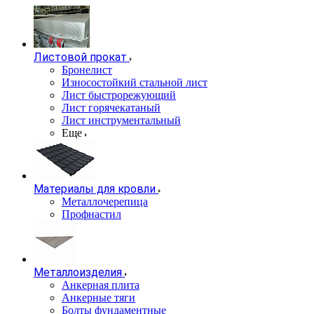
Листовой прокат
Бронелист
Износостойкий стальной лист
Лист быстрорежующий
Лист горячекатаный
Лист инструментальный
Еще
Материалы для кровли
Металлочерепица
Профнастил
Металлоизделия
Анкерная плита
Анкерные тяги
Болты фундаментные