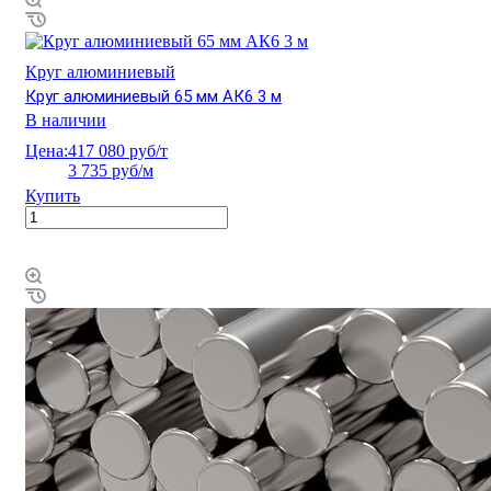
Круг алюминиевый
Круг алюминиевый 65 мм АК6 3 м
В наличии
Цена:
417 080 руб/т
3 735 руб/м
Купить