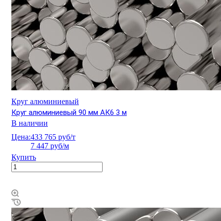
Круг алюминиевый
Круг алюминиевый 90 мм АК6 3 м
В наличии
Цена:
433 765 руб/т
7 447 руб/м
Купить