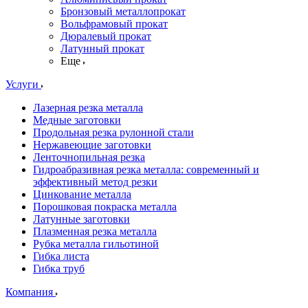
Бронзовый металлопрокат
Вольфрамовый прокат
Дюралевый прокат
Латунный прокат
Еще
Услуги
Лазерная резка металла
Медные заготовки
Продольная резка рулонной стали
Нержавеющие заготовки
Ленточнопильная резка
Гидроабразивная резка металла: современный и
эффективный метод резки
Цинкование металла
Порошковая покраска металла
Латунные заготовки
Плазменная резка металла
Рубка металла гильотиной
Гибка листа
Гибка труб
Компания