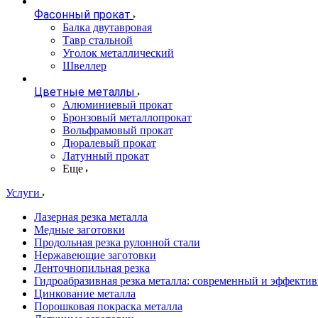
Фасонный прокат
Балка двутавровая
Тавр стальной
Уголок металлический
Швеллер
Цветные металлы
Алюминиевый прокат
Бронзовый металлопрокат
Вольфрамовый прокат
Дюралевый прокат
Латунный прокат
Еще
Услуги
Лазерная резка металла
Медные заготовки
Продольная резка рулонной стали
Нержавеющие заготовки
Ленточнопильная резка
Гидроабразивная резка металла: современный и эффекти
Цинкование металла
Порошковая покраска металла