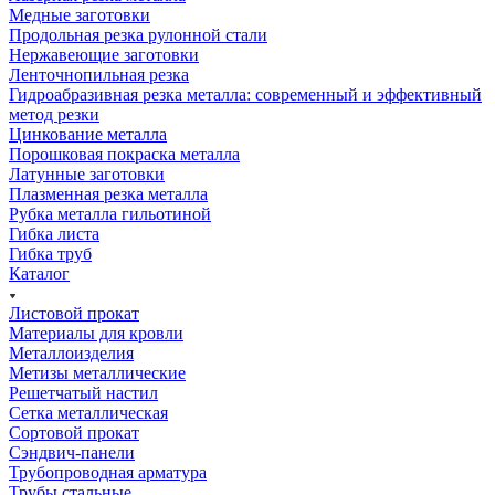
Медные заготовки
Продольная резка рулонной стали
Нержавеющие заготовки
Ленточнопильная резка
Гидроабразивная резка металла: современный и эффективный
метод резки
Цинкование металла
Порошковая покраска металла
Латунные заготовки
Плазменная резка металла
Рубка металла гильотиной
Гибка листа
Гибка труб
Каталог
Листовой прокат
Материалы для кровли
Металлоизделия
Метизы металлические
Решетчатый настил
Сетка металлическая
Сортовой прокат
Сэндвич-панели
Трубопроводная арматура
Трубы стальные