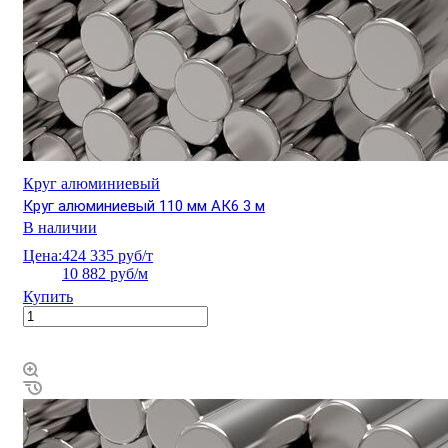
Круг алюминиевый
Круг алюминиевый 110 мм АК6 3 м
В наличии
Цена:
424 335 руб/т
10 882 руб/м
Купить