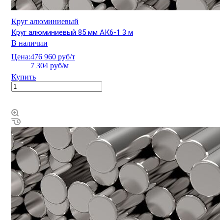
Круг алюминиевый
Круг алюминиевый 85 мм АК6-1 3 м
В наличии
Цена:
476 960 руб/т
7 304 руб/м
Купить