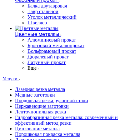
Фасонный прокат
Балка двутавровая
Тавр стальной
Уголок металлический
Швеллер
Цветные металлы
Алюминиевый прокат
Бронзовый металлопрокат
Вольфрамовый прокат
Дюралевый прокат
Латунный прокат
Еще
Услуги
Лазерная резка металла
Медные заготовки
Продольная резка рулонной стали
Нержавеющие заготовки
Ленточнопильная резка
Гидроабразивная резка металла: современный и
эффективный метод резки
Цинкование металла
Порошковая покраска металла
Латунные заготовки