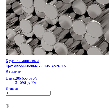
Круг алюминиевый
Круг алюминиевый 290 мм АМг6 3 м
В наличии
Цена:
286 655 руб/т
51 096 руб/м
Купить