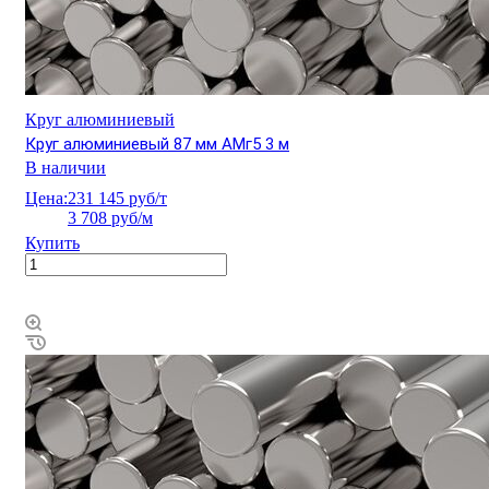
Круг алюминиевый
Круг алюминиевый 87 мм АМг5 3 м
В наличии
Цена:
231 145 руб/т
3 708 руб/м
Купить