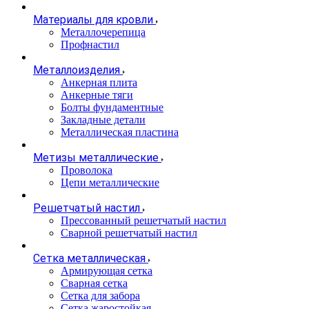
Материалы для кровли
Металлочерепица
Профнастил
Металлоизделия
Анкерная плита
Анкерные тяги
Болты фундаментные
Закладные детали
Металлическая пластина
Метизы металлические
Проволока
Цепи металлические
Решетчатый настил
Прессованный решетчатый настил
Сварной решетчатый настил
Сетка металлическая
Армирующая сетка
Сварная сетка
Сетка для забора
Сетка жаростойкая