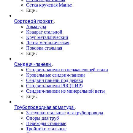
Сетка крученая Манье
Еще
Сортовой прокат
Арматура
Квадрат стальной
Круг металлический
Лента металлическая
Поковка стальная
Еще
Сэндвич-панели
Cэндвич-панели из нержавеющей стали
Кровельные сэндвич-панели
Сендвич панели под дерево
Сэндвич-панели PIR (ПИР)
Сэндвич-панели из минеральной ваты
Еще
Трубопроводная арматура
Заглушки стальные для трубопровода
Опоры для труб
Переходы стальные
Тройники стальные