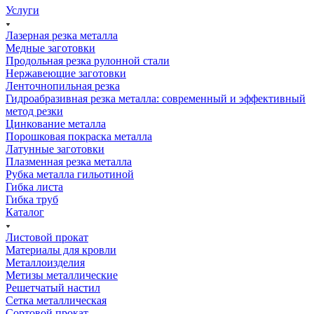
Услуги
Лазерная резка металла
Медные заготовки
Продольная резка рулонной стали
Нержавеющие заготовки
Ленточнопильная резка
Гидроабразивная резка металла: современный и эффективный
метод резки
Цинкование металла
Порошковая покраска металла
Латунные заготовки
Плазменная резка металла
Рубка металла гильотиной
Гибка листа
Гибка труб
Каталог
Листовой прокат
Материалы для кровли
Металлоизделия
Метизы металлические
Решетчатый настил
Сетка металлическая
Сортовой прокат