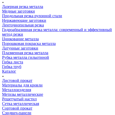
Лазерная резка металла
Медные заготовки
Продольная резка рулонной стали
Нержавеющие заготовки
Ленточнопильная резка
Гидроабразивная резка металла: современный и эффективный
метод резки
Цинкование металла
Порошковая покраска металла
Латунные заготовки
Плазменная резка металла
Рубка металла гильотиной
Гибка листа
Гибка труб
Каталог
Листовой прокат
Материалы для кровли
Металлоизделия
Метизы металлические
Решетчатый настил
Сетка металлическая
Сортовой прокат
Сэндвич-панели