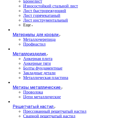
Бронелист
Износостойкий стальной лист
Лист быстрорежующий
Лист горячекатаный
Лист инструментальный
Еще
Материалы для кровли
Металлочерепица
Профнастил
Металлоизделия
Анкерная плита
Анкерные тяги
Болты фундаментные
Закладные детали
Металлическая пластина
Метизы металлические
Проволока
Цепи металлические
Решетчатый настил
Прессованный решетчатый настил
Сварной решетчатый настил