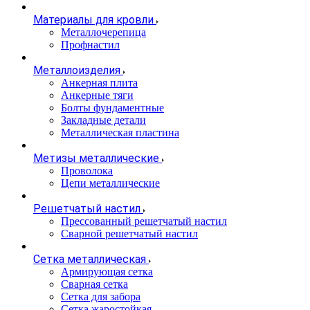
Материалы для кровли
Металлочерепица
Профнастил
Металлоизделия
Анкерная плита
Анкерные тяги
Болты фундаментные
Закладные детали
Металлическая пластина
Метизы металлические
Проволока
Цепи металлические
Решетчатый настил
Прессованный решетчатый настил
Сварной решетчатый настил
Сетка металлическая
Армирующая сетка
Сварная сетка
Сетка для забора
Сетка жаростойкая