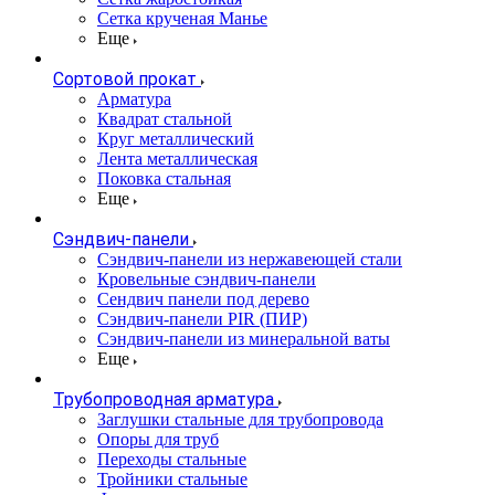
Сетка крученая Манье
Еще
Сортовой прокат
Арматура
Квадрат стальной
Круг металлический
Лента металлическая
Поковка стальная
Еще
Сэндвич-панели
Cэндвич-панели из нержавеющей стали
Кровельные сэндвич-панели
Сендвич панели под дерево
Сэндвич-панели PIR (ПИР)
Сэндвич-панели из минеральной ваты
Еще
Трубопроводная арматура
Заглушки стальные для трубопровода
Опоры для труб
Переходы стальные
Тройники стальные