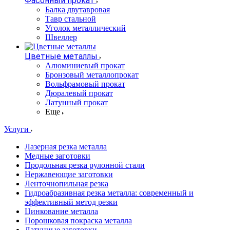
Фасонный прокат
Балка двутавровая
Тавр стальной
Уголок металлический
Швеллер
Цветные металлы
Алюминиевый прокат
Бронзовый металлопрокат
Вольфрамовый прокат
Дюралевый прокат
Латунный прокат
Еще
Услуги
Лазерная резка металла
Медные заготовки
Продольная резка рулонной стали
Нержавеющие заготовки
Ленточнопильная резка
Гидроабразивная резка металла: современный и
эффективный метод резки
Цинкование металла
Порошковая покраска металла
Латунные заготовки