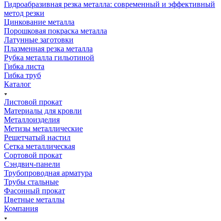
Гидроабразивная резка металла: современный и эффективный
метод резки
Цинкование металла
Порошковая покраска металла
Латунные заготовки
Плазменная резка металла
Рубка металла гильотиной
Гибка листа
Гибка труб
Каталог
Листовой прокат
Материалы для кровли
Металлоизделия
Метизы металлические
Решетчатый настил
Сетка металлическая
Сортовой прокат
Сэндвич-панели
Трубопроводная арматура
Трубы стальные
Фасонный прокат
Цветные металлы
Компания