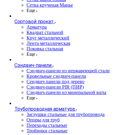
Сетка крученая Манье
Еще
Сортовой прокат
Арматура
Квадрат стальной
Круг металлический
Лента металлическая
Поковка стальная
Еще
Сэндвич-панели
Cэндвич-панели из нержавеющей стали
Кровельные сэндвич-панели
Сендвич панели под дерево
Сэндвич-панели PIR (ПИР)
Сэндвич-панели из минеральной ваты
Еще
Трубопроводная арматура
Заглушки стальные для трубопровода
Опоры для труб
Переходы стальные
Тройники стальные