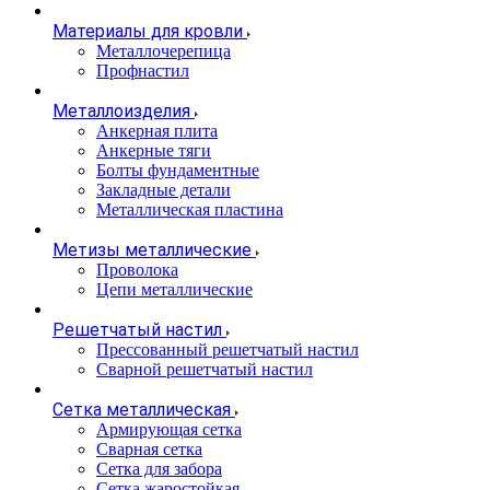
Материалы для кровли
Металлочерепица
Профнастил
Металлоизделия
Анкерная плита
Анкерные тяги
Болты фундаментные
Закладные детали
Металлическая пластина
Метизы металлические
Проволока
Цепи металлические
Решетчатый настил
Прессованный решетчатый настил
Сварной решетчатый настил
Сетка металлическая
Армирующая сетка
Сварная сетка
Сетка для забора
Сетка жаростойкая