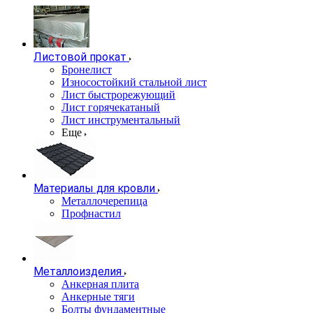
Листовой прокат
Бронелист
Износостойкий стальной лист
Лист быстрорежующий
Лист горячекатаный
Лист инструментальный
Еще
Материалы для кровли
Металлочерепица
Профнастил
Металлоизделия
Анкерная плита
Анкерные тяги
Болты фундаментные