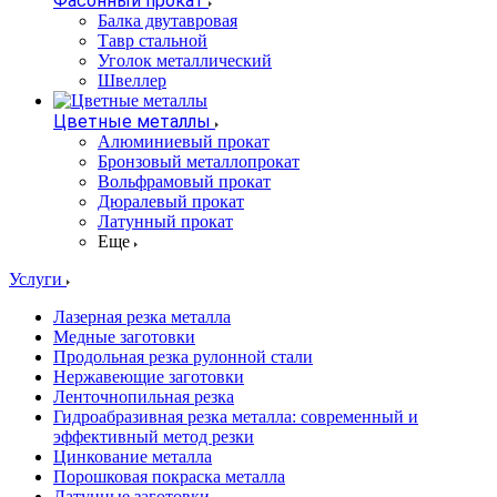
Фасонный прокат
Балка двутавровая
Тавр стальной
Уголок металлический
Швеллер
Цветные металлы
Алюминиевый прокат
Бронзовый металлопрокат
Вольфрамовый прокат
Дюралевый прокат
Латунный прокат
Еще
Услуги
Лазерная резка металла
Медные заготовки
Продольная резка рулонной стали
Нержавеющие заготовки
Ленточнопильная резка
Гидроабразивная резка металла: современный и
эффективный метод резки
Цинкование металла
Порошковая покраска металла
Латунные заготовки