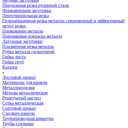
Медные заготовки
Продольная резка рулонной стали
Нержавеющие заготовки
Ленточнопильная резка
Гидроабразивная резка металла: современный и эффективный
метод резки
Цинкование металла
Порошковая покраска металла
Латунные заготовки
Плазменная резка металла
Рубка металла гильотиной
Гибка листа
Гибка труб
Каталог
Листовой прокат
Материалы для кровли
Металлоизделия
Метизы металлические
Решетчатый настил
Сетка металлическая
Сортовой прокат
Сэндвич-панели
Трубопроводная арматура
Трубы стальные