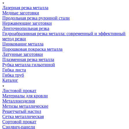
Лазерная резка металла
Медные заготовки
Продольная резка рулонной стали
Нержавеющие заготовки
Ленточнопильная резка
Гидроабразивная резка металла: современный и эффективный
метод резки
Цинкование металла
Порошковая покраска металла
Латунные заготовки
Плазменная резка металла
Рубка металла гильотиной
Гибка листа
Гибка труб
Каталог
Листовой прокат
Материалы для кровли
Металлоизделия
Метизы металлические
Решетчатый настил
Сетка металлическая
Сортовой прокат
Сэндвич-панели