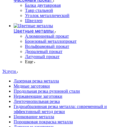
Фасонный прокат
Балка двутавровая
Тавр стальной
Уголок металлический
Швеллер
Цветные металлы
Алюминиевый прокат
Бронзовый металлопрокат
Вольфрамовый прокат
Дюралевый прокат
Латунный прокат
Еще
Услуги
Лазерная резка металла
Медные заготовки
Продольная резка рулонной стали
Нержавеющие заготовки
Ленточнопильная резка
Гидроабразивная резка металла: современный и
эффективный метод резки
Цинкование металла
Порошковая покраска металла
Латунные заготовки