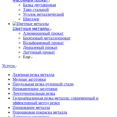
Фасонный прокат
Балка двутавровая
Тавр стальной
Уголок металлический
Швеллер
Цветные металлы
Алюминиевый прокат
Бронзовый металлопрокат
Вольфрамовый прокат
Дюралевый прокат
Латунный прокат
Еще
Услуги
Лазерная резка металла
Медные заготовки
Продольная резка рулонной стали
Нержавеющие заготовки
Ленточнопильная резка
Гидроабразивная резка металла: современный и
эффективный метод резки
Цинкование металла
Порошковая покраска металла
Латунные заготовки