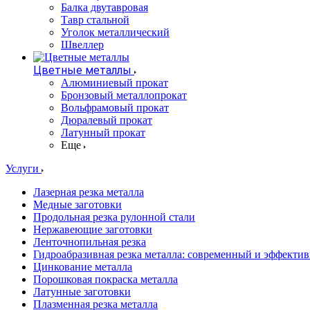
Балка двутавровая
Тавр стальной
Уголок металлический
Швеллер
Цветные металлы
Алюминиевый прокат
Бронзовый металлопрокат
Вольфрамовый прокат
Дюралевый прокат
Латунный прокат
Еще
Услуги
Лазерная резка металла
Медные заготовки
Продольная резка рулонной стали
Нержавеющие заготовки
Ленточнопильная резка
Гидроабразивная резка металла: современный и эффекти
Цинкование металла
Порошковая покраска металла
Латунные заготовки
Плазменная резка металла