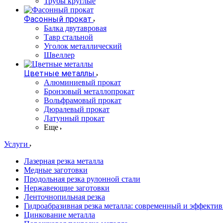
Трубы круглые
Фасонный прокат
Балка двутавровая
Тавр стальной
Уголок металлический
Швеллер
Цветные металлы
Алюминиевый прокат
Бронзовый металлопрокат
Вольфрамовый прокат
Дюралевый прокат
Латунный прокат
Еще
Услуги
Лазерная резка металла
Медные заготовки
Продольная резка рулонной стали
Нержавеющие заготовки
Ленточнопильная резка
Гидроабразивная резка металла: современный и эффекти
Цинкование металла