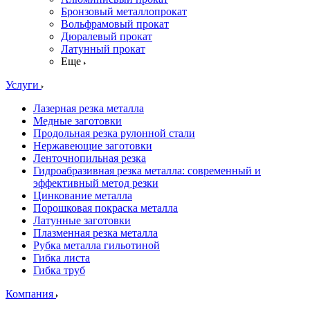
Бронзовый металлопрокат
Вольфрамовый прокат
Дюралевый прокат
Латунный прокат
Еще
Услуги
Лазерная резка металла
Медные заготовки
Продольная резка рулонной стали
Нержавеющие заготовки
Ленточнопильная резка
Гидроабразивная резка металла: современный и
эффективный метод резки
Цинкование металла
Порошковая покраска металла
Латунные заготовки
Плазменная резка металла
Рубка металла гильотиной
Гибка листа
Гибка труб
Компания