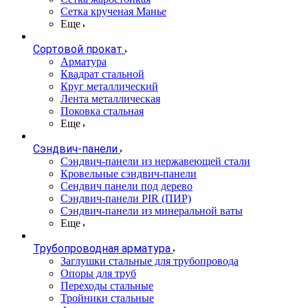
Сетка крученая Манье
Еще
Сортовой прокат
Арматура
Квадрат стальной
Круг металлический
Лента металлическая
Поковка стальная
Еще
Сэндвич-панели
Cэндвич-панели из нержавеющей стали
Кровельные сэндвич-панели
Сендвич панели под дерево
Сэндвич-панели PIR (ПИР)
Сэндвич-панели из минеральной ваты
Еще
Трубопроводная арматура
Заглушки стальные для трубопровода
Опоры для труб
Переходы стальные
Тройники стальные