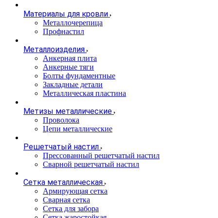
Материалы для кровли
Металлочерепица
Профнастил
Металлоизделия
Анкерная плита
Анкерные тяги
Болты фундаментные
Закладные детали
Металлическая пластина
Метизы металлические
Проволока
Цепи металлические
Решетчатый настил
Прессованный решетчатый настил
Сварной решетчатый настил
Сетка металлическая
Армирующая сетка
Сварная сетка
Сетка для забора
Сетка жаростойкая