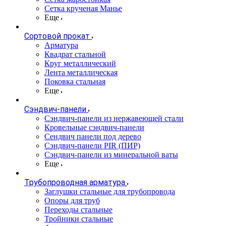
Сетка крученая Манье
Еще
Сортовой прокат
Арматура
Квадрат стальной
Круг металлический
Лента металлическая
Поковка стальная
Еще
Сэндвич-панели
Cэндвич-панели из нержавеющей стали
Кровельные сэндвич-панели
Сендвич панели под дерево
Сэндвич-панели PIR (ПИР)
Сэндвич-панели из минеральной ваты
Еще
Трубопроводная арматура
Заглушки стальные для трубопровода
Опоры для труб
Переходы стальные
Тройники стальные