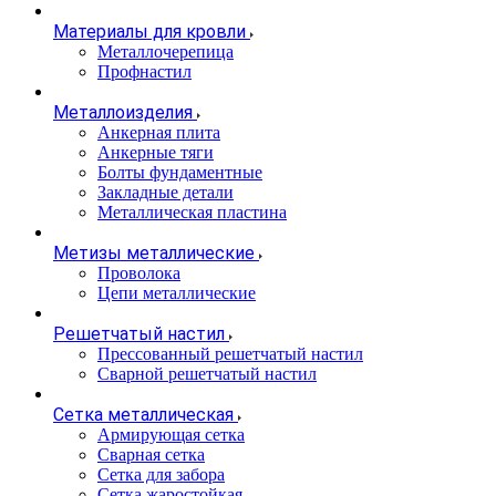
Материалы для кровли
Металлочерепица
Профнастил
Металлоизделия
Анкерная плита
Анкерные тяги
Болты фундаментные
Закладные детали
Металлическая пластина
Метизы металлические
Проволока
Цепи металлические
Решетчатый настил
Прессованный решетчатый настил
Сварной решетчатый настил
Сетка металлическая
Армирующая сетка
Сварная сетка
Сетка для забора
Сетка жаростойкая