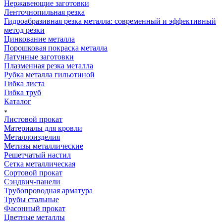
Нержавеющие заготовки
Ленточнопильная резка
Гидроабразивная резка металла: современный и эффективный
метод резки
Цинкование металла
Порошковая покраска металла
Латунные заготовки
Плазменная резка металла
Рубка металла гильотиной
Гибка листа
Гибка труб
Каталог
Листовой прокат
Материалы для кровли
Металлоизделия
Метизы металлические
Решетчатый настил
Сетка металлическая
Сортовой прокат
Сэндвич-панели
Трубопроводная арматура
Трубы стальные
Фасонный прокат
Цветные металлы