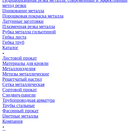
Гидроабразивная резка металла: современный и эффективный
метод резки
Цинкование металла
Порошковая покраска металла
Латунные заготовки
Плазменная резка металла
Рубка металла гильотиной
Гибка листа
Гибка труб
Каталог
Листовой прокат
Материалы для кровли
Металлоизделия
Метизы металлические
Решетчатый настил
Сетка металлическая
Сортовой прокат
Сэндвич-панели
Трубопроводная арматура
Трубы стальные
Фасонный прокат
Цветные металлы
Компания