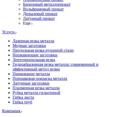
Бронзовый металлопрокат
Вольфрамовый прокат
Дюралевый прокат
Латунный прокат
Еще
Услуги
Лазерная резка металла
Медные заготовки
Продольная резка рулонной стали
Нержавеющие заготовки
Ленточнопильная резка
Гидроабразивная резка металла: современный и
эффективный метод резки
Цинкование металла
Порошковая покраска металла
Латунные заготовки
Плазменная резка металла
Рубка металла гильотиной
Гибка листа
Гибка труб
Компания