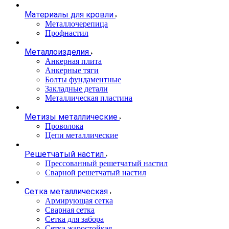
Материалы для кровли
Металлочерепица
Профнастил
Металлоизделия
Анкерная плита
Анкерные тяги
Болты фундаментные
Закладные детали
Металлическая пластина
Метизы металлические
Проволока
Цепи металлические
Решетчатый настил
Прессованный решетчатый настил
Сварной решетчатый настил
Сетка металлическая
Армирующая сетка
Сварная сетка
Сетка для забора
Сетка жаростойкая