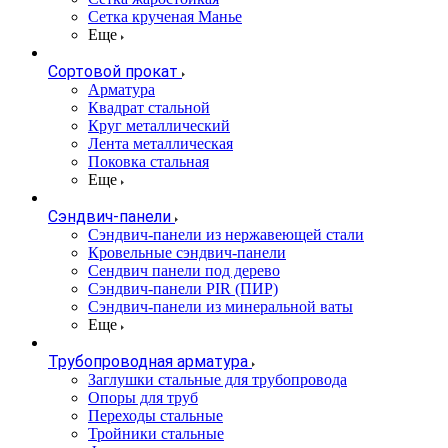
Сетка крученая Манье
Еще
Сортовой прокат
Арматура
Квадрат стальной
Круг металлический
Лента металлическая
Поковка стальная
Еще
Сэндвич-панели
Cэндвич-панели из нержавеющей стали
Кровельные сэндвич-панели
Сендвич панели под дерево
Сэндвич-панели PIR (ПИР)
Сэндвич-панели из минеральной ваты
Еще
Трубопроводная арматура
Заглушки стальные для трубопровода
Опоры для труб
Переходы стальные
Тройники стальные