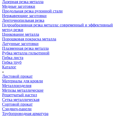
Лазерная резка металла
Медные заготовки
Продольная резка рулонной стали
Нержавеющие заготовки
Ленточнопильная резка
Гидроабразивная резка металла: современный и эффективный
метод резки
Цинкование металла
Порошковая покраска металла
Латунные заготовки
Плазменная резка металла
Рубка металла гильотиной
Гибка листа
Гибка труб
Каталог
Листовой прокат
Материалы для кровли
Металлоизделия
Метизы металлические
Решетчатый настил
Сетка металлическая
Сортовой прокат
Сэндвич-панели
Трубопроводная арматура