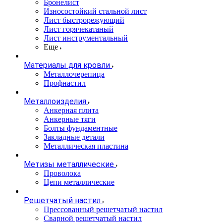
Бронелист
Износостойкий стальной лист
Лист быстрорежующий
Лист горячекатаный
Лист инструментальный
Еще
Материалы для кровли
Металлочерепица
Профнастил
Металлоизделия
Анкерная плита
Анкерные тяги
Болты фундаментные
Закладные детали
Металлическая пластина
Метизы металлические
Проволока
Цепи металлические
Решетчатый настил
Прессованный решетчатый настил
Сварной решетчатый настил