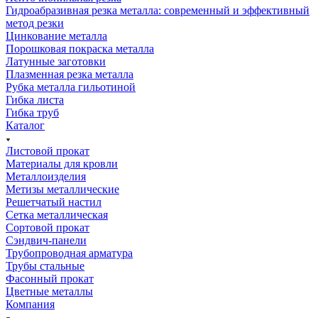
Гидроабразивная резка металла: современный и эффективный
метод резки
Цинкование металла
Порошковая покраска металла
Латунные заготовки
Плазменная резка металла
Рубка металла гильотиной
Гибка листа
Гибка труб
Каталог
Листовой прокат
Материалы для кровли
Металлоизделия
Метизы металлические
Решетчатый настил
Сетка металлическая
Сортовой прокат
Сэндвич-панели
Трубопроводная арматура
Трубы стальные
Фасонный прокат
Цветные металлы
Компания