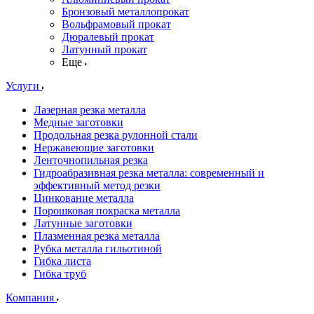
Бронзовый металлопрокат
Вольфрамовый прокат
Дюралевый прокат
Латунный прокат
Еще
Услуги
Лазерная резка металла
Медные заготовки
Продольная резка рулонной стали
Нержавеющие заготовки
Ленточнопильная резка
Гидроабразивная резка металла: современный и
эффективный метод резки
Цинкование металла
Порошковая покраска металла
Латунные заготовки
Плазменная резка металла
Рубка металла гильотиной
Гибка листа
Гибка труб
Компания